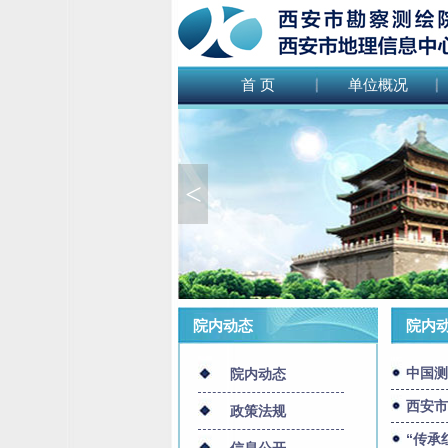
首 页
单位概况
<
院内动态
院内动
中国测
院内动态
西安市
政策法规
“传承