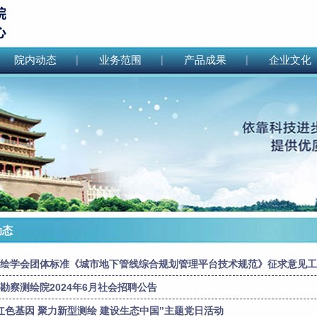
院内动态
业务范围
产品成果
企业文化
态
绘学会团体标准《城市地下管线综合规划管理平台技术规范》征求意见工作
勘察测绘院2024年6月社会招聘公告
红色基因 聚力新型测绘 建设生态中国”主题党日活动