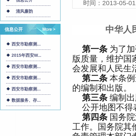
信息公开
时间：
2013-05-01
清风廉韵
中华人
信息公开
西安市勘察测...
第一条
为了加
2015年西安W...
版质量，维护国
会发展和人民生
西安市勘察测...
第二条
本条例
西安市勘察测...
的编制和出版。
西安市勘察测...
第三条
编制出
数据服务、存...
公开地图不得
第四条
国务院
工作。国务院其