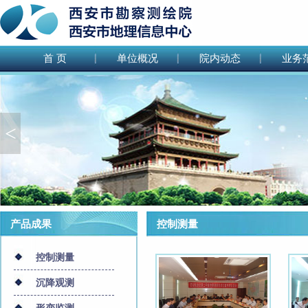
首 页
单位概况
院内动态
业务
<
产品成果
控制测量
控制测量
沉降观测